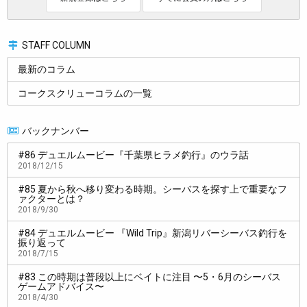
硬いアタリが出やすいんじゃないかなと。
担:
吸う力が強いんですか。
STAFF COLUMN
松:
そうですね。大きい口で周りの物と一緒に一気に吸い込もう
最新のコラム
としているのに対して、スッという吸い方は明らかにブレードだ
コークスクリューコラムの一覧
けを狙っているんですよね。
バックナンバー
担:
ブレードを食べようとしているんですね。
#86 デュエルムービー『千葉県ヒラメ釣行』のウラ話
松:
リアクションももちろんあるんですけど、食性でもアタるん
2018/12/15
で、バイト数は圧倒的に多いですね。いろいろな魚も釣れます。
#85 夏から秋へ移り変わる時期。シーバスを探す上で重要なフ
シーバス、ヒラメ、マゴチ、メッキ、アジ、青物、メバル、あり
ァクターとは？
2018/9/30
とあらゆる魚種が釣れるルアーです。
#84 デュエルムービー 『Wild Trip』新潟リバーシーバス釣行を
振り返って
2018/7/15
#83 この時期は普段以上にベイトに注目 〜5・6月のシーバス
ゲームアドバイス〜
2018/4/30