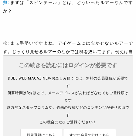
担:
まずは「スピンテール」とは、どういったルアーなんです
か？
松:
まぁ手堅いですよね。デイゲームには欠かせないルアーで
す。じっくり見せるルアーのなかでは群を抜いてます。例えば自
分はトップウォーターの釣りも好きでよくやっているんですが、
この続きを読むにはログインが必要です
アレってリアクションというか、無理に口を使わせるルアーなん
ですよ。沈むルアーで言えば、バイブレーションも同じ感覚です
DUEL WEB MAGAZINEをお楽しみ頂くには、無料の会員登録が必要で
けど、スピンテールはブレードがあることで、魚が食べたくなる
す
所要時間は3分ほどで、メールアドレスがあればどなたでもご登録頂け
ルアーなんですよね。
ます
担:
リアクションよりも食性だと。
魅力的なスタッフコラムや、釣果の投稿などのコンテンツが盛り沢山で
す
松:
そういう気がしますね。というのも、確かに緩急を付けるこ
この機会にぜひご登録ください！
とで食わせの間を与えるのはどのルアーでも一緒なんですが、大
きくバーン！と口を開けるんじゃなくて、スッと吸い込むような
新規登録はこちら
すでに会員の方はこちら