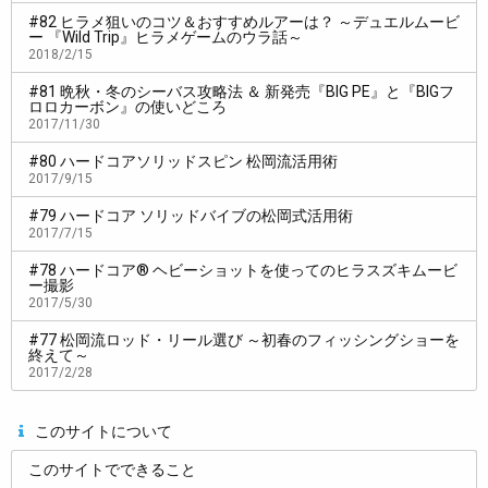
#82 ヒラメ狙いのコツ＆おすすめルアーは？ ～デュエルムービ
ー 『Wild Trip』ヒラメゲームのウラ話～
2018/2/15
#81 晩秋・冬のシーバス攻略法 ＆ 新発売『BIG PE』と『BIGフ
ロロカーボン』の使いどころ
2017/11/30
#80 ハードコアソリッドスピン 松岡流活用術
2017/9/15
松:
なので、これで釣れなかったらここはダメだなっていう目安
#79 ハードコア ソリッドバイブの松岡式活用術
にもなります（笑）。
2017/7/15
担:
バイブレーションとの違いは？
#78 ハードコア® ヘビーショットを使ってのヒラスズキムービ
ー撮影
松:
バイブレーションは魚の動きが早いときに釣りやすいんです
2017/5/30
けど、ブレードがあると同じ巻きでもちょっとテンポが遅くなる
#77 松岡流ロッド・リール選び ～初春のフィッシングショーを
終えて～
のでスローに探れますよね。レンジも含めて広くカバーできま
2017/2/28
す。
このサイトについて
新発売のスピンテール「ハードコア ソリッドスピ
このサイトでできること