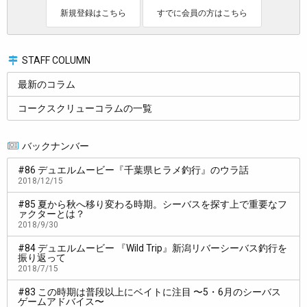
グルは（苦笑）
新規登録はこちら
すでに会員の方はこちら
担
そんなタイミングですが、東京湾で実釣ロケをされたそうで
（シーバスマガジン１月号に掲載）。
STAFF COLUMN
どういう釣りをされたんですが？
最新のコラム
コークスクリューコラムの一覧
バックナンバー
#86 デュエルムービー『千葉県ヒラメ釣行』のウラ話
2018/12/15
#85 夏から秋へ移り変わる時期。シーバスを探す上で重要なフ
ァクターとは？
2018/9/30
#84 デュエルムービー 『Wild Trip』新潟リバーシーバス釣行を
振り返って
2018/7/15
#83 この時期は普段以上にベイトに注目 〜5・6月のシーバス
ゲームアドバイス〜