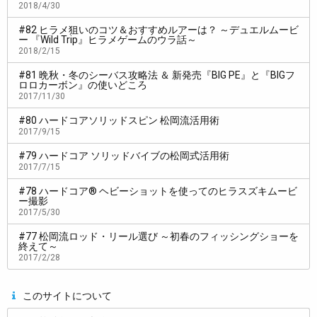
2018/4/30
松
河川から、干潟から沖提からいろいろと。
東京、千葉、神奈川と３県をまたいでやりましたが……大変です
#82 ヒラメ狙いのコツ＆おすすめルアーは？ ～デュエルムービ
ー 『Wild Trip』ヒラメゲームのウラ話～
ねぇ！
2018/2/15
担
なにがですか？
#81 晩秋・冬のシーバス攻略法 ＆ 新発売『BIG PE』と『BIGフ
ロロカーボン』の使いどころ
2017/11/30
松
実際、釣りが難しいとは感じないんですが、その周辺事項で
すよね。車を停めたりとか……。
#80 ハードコアソリッドスピン 松岡流活用術
2017/9/15
担
そうですねぇ！ なにしろ人が多いですから。
#79 ハードコア ソリッドバイブの松岡式活用術
2017/7/15
松
難しいと言えばそっちだったんですよ。シーバス自体は数も
#78 ハードコア® ヘビーショットを使ってのヒラスズキムービ
多いし、目の前にルアーが通ればまぁ大なり小なり反応はあるか
ー撮影
2017/5/30
なと。
#77 松岡流ロッド・リール選び ～初春のフィッシングショーを
担
もちろん松岡さんの腕があってのことでしょうけど。
終えて～
2017/2/28
松
自然環境には強いんですけど、コンクリートジャングルは
（苦笑）。
このサイトについて
それこそ自転車とかの動きやすいのかなって。