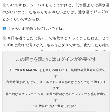
松
いいですね。シーバスもそうですけど、低水温よりは高水温
のがいいので。むちゃくちゃ冷たいよりは、適水温で16～23℃
とかくらいですからね。
担
じゃあいま実釣もお忙しいですね。
松
今日も磯でした（笑）。でも荒れまくってましたねぇ。ヒラ
スズキは荒れて濁りが入っちゃうとダメですね。夜だったら磯で
も川でもサーフでも、濁ってても釣れるんですよ。でも昼に濁る
この続きを読むにはログインが必要です
とホントに釣れないです。
担
夜に釣れるなら、見えないのは同じだろうっていうのはあり
DUEL WEB MAGAZINEをお楽しみ頂くには、無料の会員登録が必要で
ますけどね。
す
所要時間は3分ほどで、メールアドレスがあればどなたでもご登録頂け
松
潮なのか、なんか嫌がりますね。まぁ濁りがなければ釣れて
ます
はいるんですけど。いい時期だと思います。
魅力的なスタッフコラムや、釣果の投稿などのコンテンツが盛り沢山で
す
この機会にぜひご登録ください！
自然環境には強いんですけど、コンクリートジャン