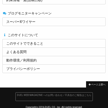
釣果情報一覧(投稿日順)
ブログモニターキャンペーン
スーパーXワイヤー
このサイトについて
このサイトでできること
よくある質問
動作環境／利用規約
プライバシーポリシー
ページ上部へ
DUEL WEB MAGAZINE へのお問い合わせ／不具合のご報告はこちら
Copyright c 2016 DUEL CO., Inc. All rights reserved.