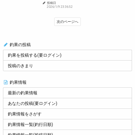
投稿日
2026/1/9 23:36:52
次のページへ
釣果の投稿
釣果を投稿する(要ログイン)
投稿のきまり
釣果情報
最新の釣果情報
あなたの投稿(要ログイン)
釣果情報をさがす
釣果情報一覧(釣行日順)