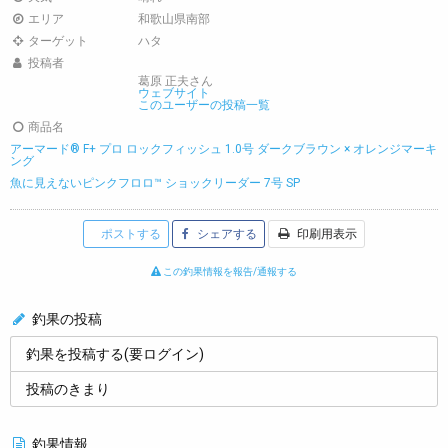
エリア
和歌山県南部
ターゲット
ハタ
投稿者
葛原 正夫さん
ウェブサイト
このユーザーの投稿一覧
商品名
アーマード® F+ プロ ロックフィッシュ 1.0号 ダークブラウン × オレンジマーキ
ング
魚に見えないピンクフロロ™ ショックリーダー 7号 SP
ポストする
シェアする
印刷用表示
この釣果情報を報告/通報する
釣果の投稿
釣果を投稿する(要ログイン)
投稿のきまり
釣果情報