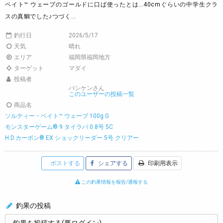
ベイト™ ウェーブのゴールドに口ば使ったとは…40cmぐらいの中学生クラ
スの真鯛でした♪つづく…
釣行日
2026/5/17
天気
晴れ
エリア
福岡県福岡地方
ターゲット
マダイ
投稿者
バシケンさん
このユーザーの投稿一覧
商品名
ソルティー・ベイト™ ウェーブ 100g G
モンスターゲーム® 9 タイラバ 0.8号 5C
H.D.カーボン® EX ショックリーダー 5号 クリアー
ポストする
シェアする
印刷用表示
この釣果情報を報告/通報する
釣果の投稿