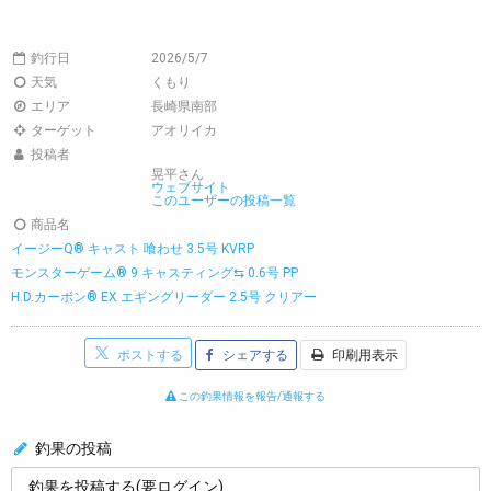
釣行日
2026/5/7
天気
くもり
エリア
長崎県南部
ターゲット
アオリイカ
投稿者
晃平さん
ウェブサイト
このユーザーの投稿一覧
商品名
イージーQ® キャスト 喰わせ 3.5号 KVRP
モンスターゲーム® 9 キャスティング⇆ 0.6号 PP
H.D.カーボン® EX エギングリーダー 2.5号 クリアー
ポストする
シェアする
印刷用表示
この釣果情報を報告/通報する
釣果の投稿
釣果を投稿する(要ログイン)