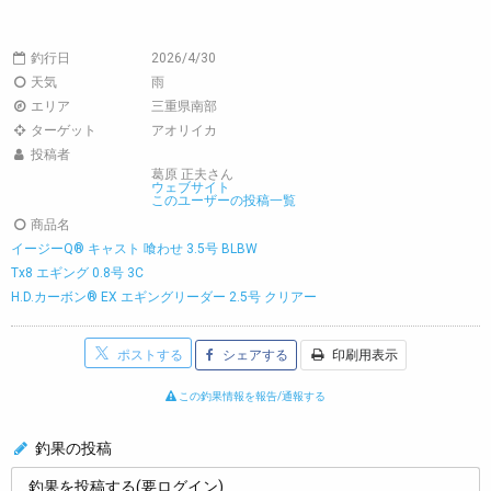
釣行日
2026/4/30
天気
雨
エリア
三重県南部
ターゲット
アオリイカ
投稿者
葛原 正夫さん
ウェブサイト
このユーザーの投稿一覧
商品名
イージーQ® キャスト 喰わせ 3.5号 BLBW
Tx8 エギング 0.8号 3C
H.D.カーボン® EX エギングリーダー 2.5号 クリアー
ポストする
シェアする
印刷用表示
この釣果情報を報告/通報する
釣果の投稿
釣果を投稿する(要ログイン)