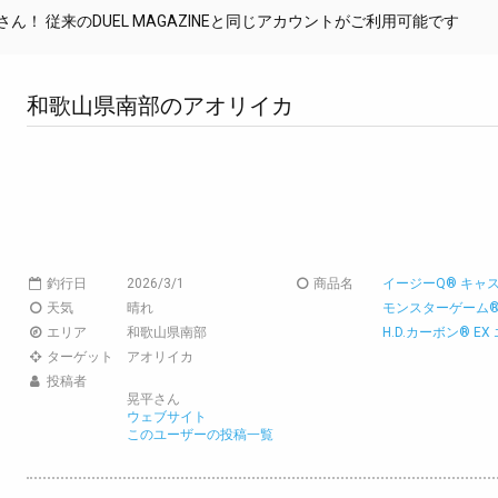
！ 従来のDUEL MAGAZINEと同じアカウントがご利用可能です
和歌山県南部のアオリイカ
釣行日
2026/3/1
商品名
イージーQ® キャスト
天気
晴れ
モンスターゲーム® 9
エリア
和歌山県南部
H.D.カーボン® E
ターゲット
アオリイカ
投稿者
晃平さん
ウェブサイト
このユーザーの投稿一覧