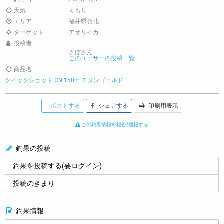
天気
くもり
エリア
福井県嶺北
ターゲット
アオリイカ
投稿者
さぼさん
このユーザーの投稿一覧
商品名
クイックショット CN 150m チタンゴールド
ポストする
シェアする
印刷用表示
この釣果情報を報告/通報する
釣果の投稿
釣果を投稿する(要ログイン)
投稿のきまり
釣果情報