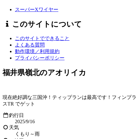
スーパーXワイヤー
このサイトについて
このサイトでできること
よくある質問
動作環境／利用規約
プライバシーポリシー
福井県嶺北のアオリイカ
現在絶好調な三国沖！ティップランは最高です！フィンプラ
スTR でゲット
釣行日
2025/9/16
天気
くもり～雨