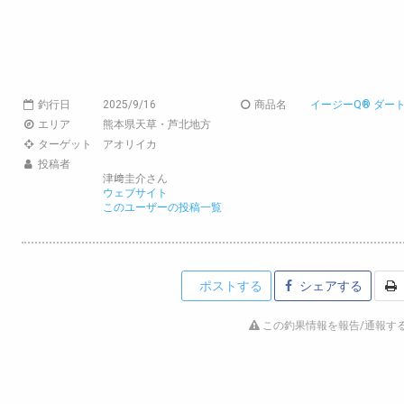
釣行日
2025/9/16
商品名
イージーQ® ダートマ
エリア
熊本県天草・芦北地方
ターゲット
アオリイカ
投稿者
津﨑圭介さん
ウェブサイト
このユーザーの投稿一覧
ポストする
シェアする
この釣果情報を報告/通報す