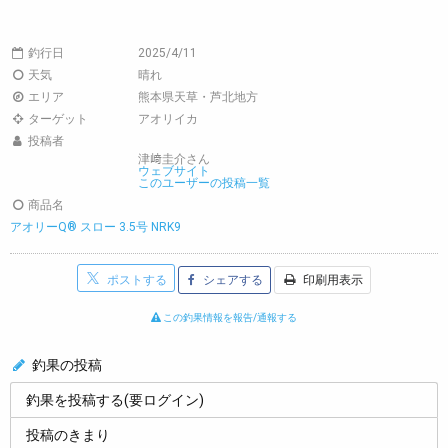
釣行日
2025/4/11
天気
晴れ
エリア
熊本県天草・芦北地方
ターゲット
アオリイカ
投稿者
津﨑圭介さん
ウェブサイト
このユーザーの投稿一覧
商品名
アオリーQ® スロー 3.5号 NRK9
ポストする
シェアする
印刷用表示
この釣果情報を報告/通報する
釣果の投稿
釣果を投稿する(要ログイン)
投稿のきまり