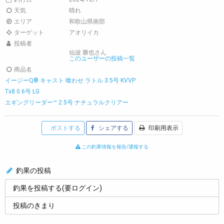
天気
晴れ
エリア
和歌山県南部
ターゲット
アオリイカ
投稿者
仙波 勝也さん
このユーザーの投稿一覧
商品名
イージーQ® キャスト 喰わせ ラトル 3.5号 KVVP
Tx8 0.6号 LG
エギングリーダー™ 2.5号 ナチュラルクリアー
ポストする
シェアする
印刷用表示
この釣果情報を報告/通報する
釣果の投稿
釣果を投稿する(要ログイン)
投稿のきまり