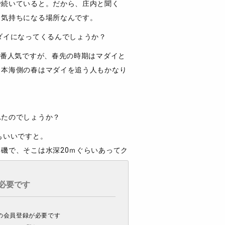
で続いていると。だから、庄内と聞く
う気持ちになる場所なんです。
ダイになってくるんでしょうか？
1番人気ですが、春先の時期はマダイと
日本海側の春はマダイを追う人もかなり
れたのでしょうか？
もいいですと。
磯で、そこは水深20ｍぐらいあってク
あ、とりあえずマダイでしょ！って事で
く、釣れていないと……。それでも、
必要です
実績のある場所なら狙ってみる価値はあ
無料の会員登録が必要です