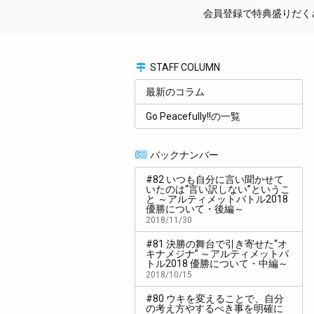
会員登録で特典盛りだくさん
STAFF COLUMN
最新のコラム
Go Peacefully!!の一覧
バックナンバー
#82 いつも自分に言い聞かせて
いたのは“言い訳しない”というこ
と ～アルティメットバトル2018
優勝について・後編～
2018/11/30
#81 決勝の舞台で引き寄せた“オ
キナメジナ” ～アルティメットバ
トル2018 優勝について・中編～
2018/10/15
#80 ウキを変えることで、自分
の考え方やするべき事を明確に