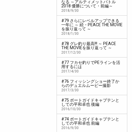
なる ～アルティメットバトル
2018 優勝について・前編～
2018/9/30
#79 さらにレベルアップできる
一年に ～ 続・PEACE THE MOVIE
を振り返って ～
2018/1/30
#78 グレ釣り最高!!! ～ PEACE
THE MOVIEを振り返って ～
2017/12/30
#77 フカセ釣りでPEラインを活
用するには
2017/4/30
#76 フィッシングショー終了か
らのデュエルムービー撮影
2017/3/30
#75 ボートガイドキャプテンと
しての平和卓也 後編
2016/10/30
#74 ボートガイドキャプテンと
しての平和卓也 前編
2016/9/30