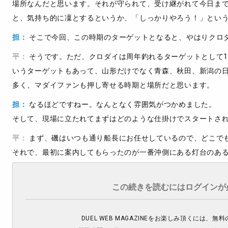
場所なんだと思います。それが守られて、受け継がれて今日ま
と、気持ち的に凜とするというか、「しっかりやろう！」とい
担：
そこで今回、この時期のターゲットとなると、やはりクロ
平：
そうです。ただ、クロダイは周年釣れるターゲットとして
いうターゲットもあって、山形だけでなく青森、秋田、新潟の
多く、マダイファンも押し寄せる時期と場所だと思います。
担：
なるほどですねー。なんとなく雰囲気がつかめました。
そして、現場に立たれてまずはどのような仕掛けでスタートさ
平：
まず、磯はいつも通り船長にお任せしているので、どこで
それで、最初に案内してもらったのが一番沖側にある灯台のある
ロダイというよりマダイが有望と言う案内を船長に聞き、じゃ
マダイ狙いにしました。ただ、船長はまだ今シーズン開幕してな
この続きを読むにはログインが
スーパービッグは出ないにしても、それだけの水深があって、
るかなと。
DUEL WEB MAGAZINEをお楽しみ頂くには、