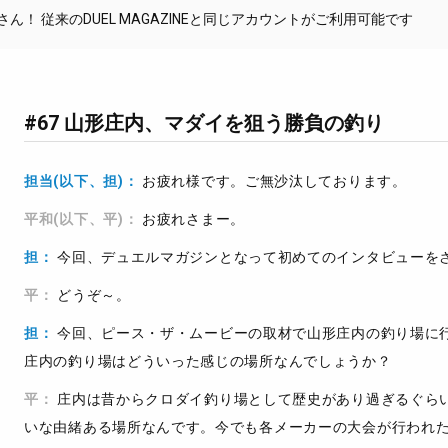
！ 従来のDUEL MAGAZINEと同じアカウントがご利用可能です
#67 山形庄内、マダイを狙う勝負の釣り
担当(以下、担)：
お疲れ様です。ご無沙汰しております。
平和(以下、平)：
お疲れさまー。
担：
今回、デュエルマガジンとなって初めてのインタビューを
平：
どうぞ～。
担：
今回、ピース・ザ・ムービーの取材で山形庄内の釣り場に
庄内の釣り場はどういった感じの場所なんでしょうか？
平：
庄内は昔からクロダイ釣り場として歴史があり過ぎるぐら
いな由緒ある場所なんです。今でも各メーカーの大会が行われ